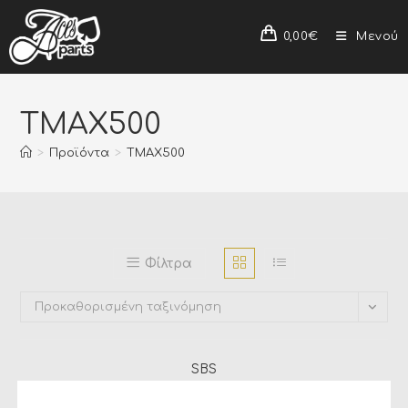
0,00
€
Μενού
TMAX500
>
Προϊόντα
>
TMAX500
Φίλτρα
Προκαθορισμένη ταξινόμηση
SBS