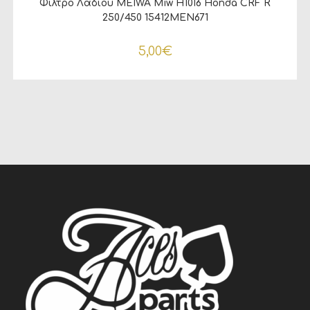
Φίλτρο Λάδιου MEIWA Miw H1016 Honda CRF R
250/450 15412MEN671
5,00
€