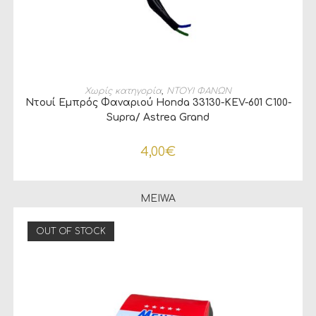
ΠΡΟΣΘΉΚΗ ΣΤΟ ΚΑΛΆΘΙ
Χωρίς κατηγορία
,
ΝΤΟΥΙ ΦΑΝΩΝ
Ντουί Εμπρός Φαναριού Honda 33130-KEV-601 C100-
Supra/ Astrea Grand
4,00
€
MEIWA
OUT OF STOCK