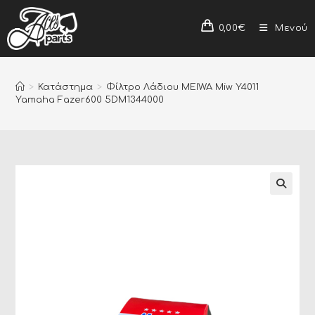
0,00
€
Μενού
>
Κατάστημα
>
Φίλτρο Λάδιου MEIWA Miw Y4011
Yamaha Fazer600 5DM1344000