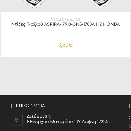
ΠΡΟΣΘΉΚΗ ΣΤΟ ΚΑΛΆΘΙ
ΝΤΙΖΕΣ ΓΚΑΖΙΟΥ
Ντίζες Γκαζιού ASPIRA-17910-GN5-1700A H2 HONDA
3,50
€
ΕΠΙΚΟΙΝΩΝΙΑ
Διεύθυνση:
Εθναρχου Μακαρίου 139 Δαφνη 17235