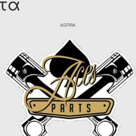
ντα
ASPIRA