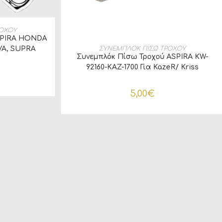
ΛΆΘΙ
ΡΟΧΟΥ
SPIRA HONDA
ΠΡΟΣΘΉΚΗ ΣΤΟ ΚΑΛΆΘΙ
ΣΥΝΕΜΠΛΟΚ ΠΙΣΩ ΤΡΟΧΟΥ
VA, SUPRA
Συνεμπλόκ Πίσω Τροχού ASPIRA KW-
92160-KAZ-1700 Για KazeR/ Kriss
5,00
€