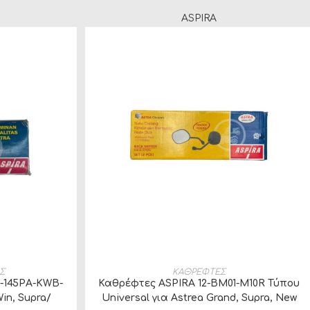
ASPIRA
ΛΆΘΙ
ΠΡΟΣΘΉΚΗ ΣΤΟ ΚΑΛΆΘΙ
Σ
ΚΑΘΡΕΦΤΕΣ
-145PA-KWB-
Καθρέφτες ASPIRA 12-BM01-M10R Τύπου
Win, Supra/
Universal για Astrea Grand, Supra, New