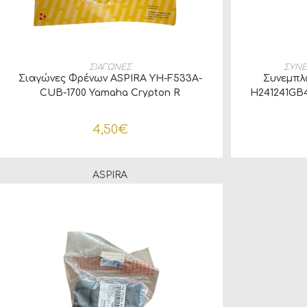
ΠΡΟΣΘΉΚΗ ΣΤΟ ΚΑΛΆΘΙ
ΔΙΑ
ΣΙΑΓΩΝΕΣ
ΣΥΝΕ
Σιαγώνες Φρένων ASPIRA YH-F533A-
Συνεμπλ
CUB-1700 Yamaha Crypton R
H241241GB4
4,50
€
ASPIRA