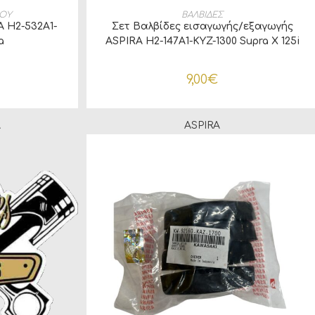
ΛΆΘΙ
ΠΡΟΣΘΉΚΗ ΣΤΟ ΚΑΛΆΘΙ
ΙΟΥ
ΒΑΛΒΙΔΕΣ
A H2-532A1-
Σετ Βαλβίδες εισαγωγής/εξαγωγής
a
ASPIRA H2-147A1-KYZ-1300 Supra X 125i
Helmin
9,00
€
A
ASPIRA