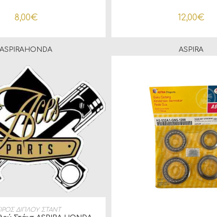
Supra X
8,00
€
12,00
€
ASPIRA
HONDA
ASPIRA
ΣΘΉΚΗ ΣΤΟ ΚΑΛΆΘΙ
ΙΡΟΣ ΔΙΠΛΟΥ ΣΤΑΝΤ