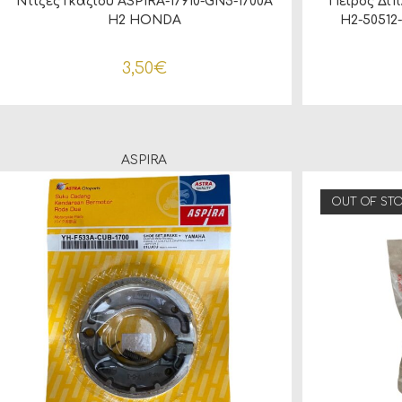
Ντίζες Γκαζιού ASPIRA-17910-GN5-1700A
Πείρος Δι
H2 HONDA
H2-50512
3,50
€
ASPIRA
OUT OF ST