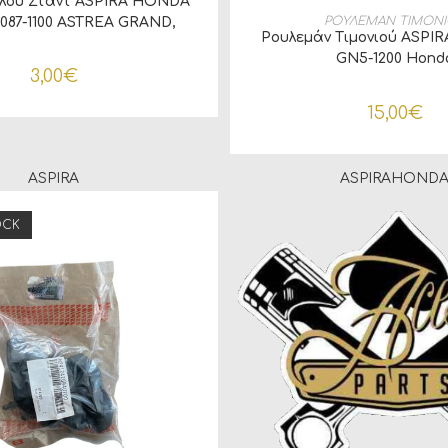
πλού Στάντ ASPIRA HONDA
ΠΡΟΣΘΉΚΗ ΣΤΟ ΚΑ
ΡΟΥΛΕΜΑΝ ΤΙΜΟΝ
-087-1100 ASTREA GRAND,
Ρουλεμάν Τιμονιού ASPIR
SUPRA X
GN5-1200 Hond
3,00
€
15,00
€
ASPIRA
ASPIRA
HOND
OCK