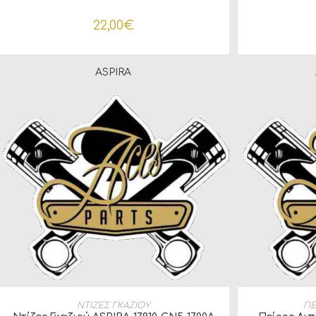
22,00
€
ASPIRA
ΠΡΟΣΘΉΚΗ ΣΤΟ ΚΑΛΆΘΙ
ΠΡΟ
ΝΤΙΖΕΣ ΓΚΑΖΙΟΥ
ΠΕ