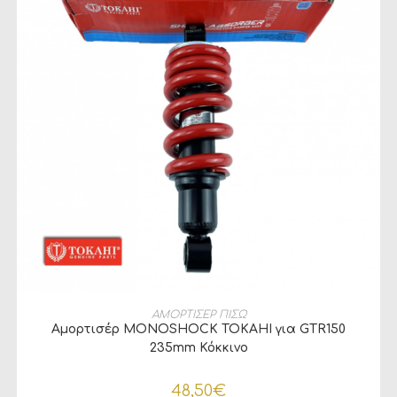
ΠΡΟΣΘΉΚΗ ΣΤΟ ΚΑΛΆΘΙ
ΑΜΟΡΤΙΣΕΡ ΠΙΣΩ
Αμορτισέρ MONOSHOCK TOKAHI για GTR150
235mm Κόκκινο
48,50
€