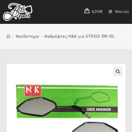
0,00
€
Μενού
>
Κατάστημα
>
Καθρέφτες N&K για GTR150 10R-10L