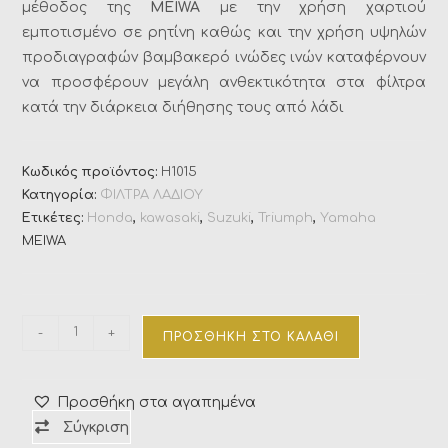
μέθοδος της
MEIWA
με την χρήση χαρτιού
εμποτισμένο σε ρητίνη καθώς και την χρήση υψηλών
προδιαγραφών βαμβακερό ινώδες ινών καταφέρνουν
να προσφέρουν μεγάλη ανθεκτικότητα στα φίλτρα
κατά την διάρκεια διήθησης τους από λάδι
Κωδικός προϊόντος:
H1015
Κατηγορία:
ΦΙΛΤΡΑ ΛΑΔΙΟΥ
Ετικέτες:
Honda
,
kawasaki
,
Suzuki
,
Triumph
,
Yamaha
MEIWA
-
+
ΠΡΟΣΘΉΚΗ ΣΤΟ ΚΑΛΆΘΙ
Προσθήκη στα αγαπημένα
Σύγκριση