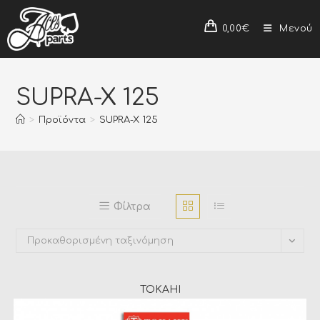
0,00
€
Μενού
SUPRA-X 125
>
Προϊόντα
>
SUPRA-X 125
Φίλτρα
Προκαθορισμένη ταξινόμηση
TOKAHI