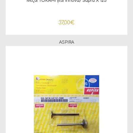
Μίζα TOKAHI για Innova/ Supra X 125
37,00
€
ASPIRA