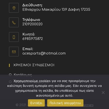
Διεύθυνση:
Εθναρχου Μακαρίου 139 Δαφνη 17235
Τηλέφωνο
2109200020
Κινητό:
6985975872
Email:
acesparts@hotmail.com
ΧΡΗΣΙΜΟΙ ΣΥΝΔΕΣΜΟΙ
Κατάλογος
Χρησιμοποιούμε cookies για να σας προσφέρουμε την
Πολιτική απορρήτου
καλύτερη δυνατή εμπειρία στη σελίδα μας. Εάν συνεχίσετε να
χρησιμοποιείτε τη σελίδα, θα υποθέσουμε πως είστε
ικανοποιημένοι με αυτό.
Εντάξει
Πολιτική απορρήτου
© 2021 - 2026 | Website created by
Media Planners