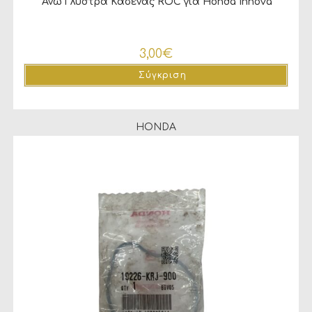
‘Ανω Γλυστρα Καδένας ROC για Honda Innova
3,00
€
Σύγκριση
HONDA