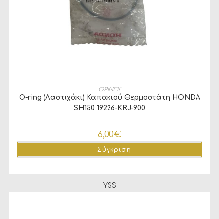
ΠΡΟΣΘΉΚΗ ΣΤΟ ΚΑΛΆΘΙ
ΟΡΙΝΓΚ
O-ring (Λαστιχάκι) Καπακιού Θερμοστάτη HONDA
SH150 19226-KRJ-900
6,00
€
Σύγκριση
YSS