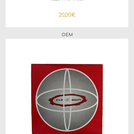
20,00
€
OEM