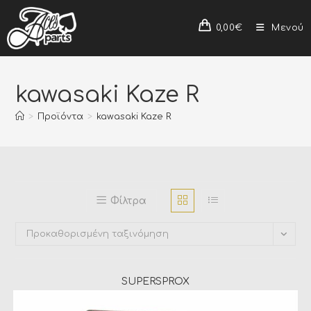
0,00
€
Μενού
kawasaki Kaze R
>
Προϊόντα
>
kawasaki Kaze R
Φίλτρα
Προκαθορισμένη ταξινόμηση
SUPERSPROX