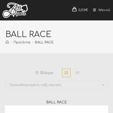
0,00
€
Μενού
BALL RACE
>
Προϊόντα
>
BALL RACE
Φίλτρα
Προκαθορισμένη ταξινόμηση
BALL RACE