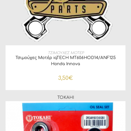
ΠΡΟΣΘΉΚΗ ΣΤΟ ΚΑΛΆΘΙ
ΤΣΙΜΟΥΧΕΣ ΜΟΤΕΡ
Τσιμούχες Μοτέρ iqTECH MT606HOD14/ANF125
Honda Innova
3,50
€
TOKAHI