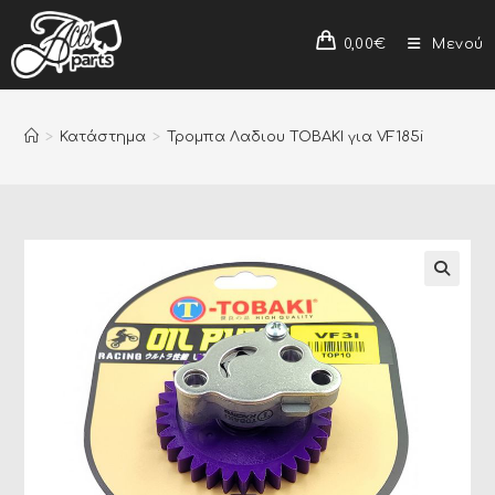
0,00
€
Μενού
>
Κατάστημα
>
Τρομπα Λαδιου TOBAKI για VF185i