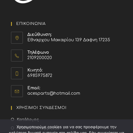
ΕΠΙΚΟΙΝΩΝΙΑ
Διεύθυνση:
Εθναρχου Μακαρίου 139 Δαφνη 17235
Τηλέφωνο
2109200020
Κινητό:
6985975872
Email:
acesparts@hotmail.com
ΧΡΗΣΙΜΟΙ ΣΥΝΔΕΣΜΟΙ
Κατάλογος
Χρησιμοποιούμε cookies για να σας προσφέρουμε την
Πολιτική απορρήτου
καλύτερη δυνατή εμπειρία στη σελίδα μας. Εάν συνεχίσετε να