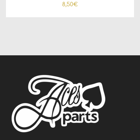
8,50
€