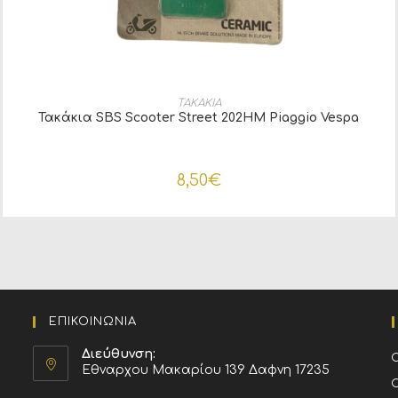
ΠΡΟΣΘΉΚΗ ΣΤΟ ΚΑΛΆΘΙ
ΤΑΚΑΚΙΑ
Τακάκια SBS Scooter Street 202HM Piaggio Vespa
8,50
€
ΕΠΙΚΟΙΝΩΝΙΑ
Διεύθυνση:
Εθναρχου Μακαρίου 139 Δαφνη 17235