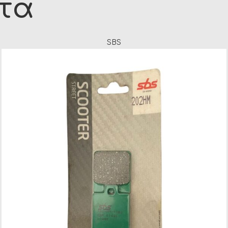
ντα
SBS