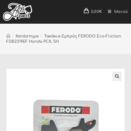
0,00
€
Μενού
>
Κατάστημα
>
Τακάκια Εμπρός FERODO Eco-Friction
FDB2319EF Honda PCX, SH