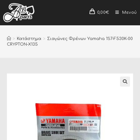
0,00
€
Μενού
>
Κατάστημα
>
Σιαγώνες Φρένων Yamaha 1S7-F530K-00
CRYPTON-X135