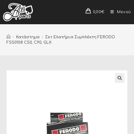
0,00
€
Μενού
>
Κατάστημα
>
Σετ Ελατήρια Συμπλέκτη FERODO
FSS0108 C50, C90, GLX