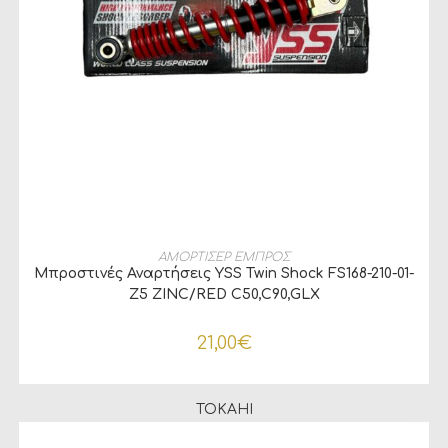
ΠΡΟΣΘΉΚΗ ΣΤΟ ΚΑΛΆΘΙ
ΑΜΟΡΤΙΣΕΡ ΕΜΠΡΟΣ
Μπροστινές Αναρτήσεις YSS Twin Shock FS168-210-01-
Z5 ZINC/RED C50,C90,GLX
21,00
€
TOKAHI