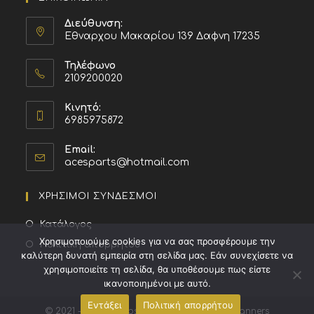
Διεύθυνση:
Εθναρχου Μακαρίου 139 Δαφνη 17235
Τηλέφωνο
2109200020
Κινητό:
6985975872
Email:
acesparts@hotmail.com
ΧΡΗΣΙΜΟΙ ΣΥΝΔΕΣΜΟΙ
Κατάλογος
Χρησιμοποιούμε cookies για να σας προσφέρουμε την
Πολιτική απορρήτου
καλύτερη δυνατή εμπειρία στη σελίδα μας. Εάν συνεχίσετε να
χρησιμοποιείτε τη σελίδα, θα υποθέσουμε πως είστε
ικανοποιημένοι με αυτό.
Εντάξει
Πολιτική απορρήτου
© 2021 - 2026 | Website created by
Media Planners