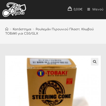
0,00
€
Μενού
>
Κατάστημα
>
Ρουλεμάν Πιρουνιού Πλαστ. Κλωβού
TOBAKI για C50/GLX