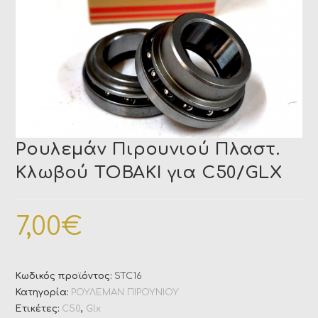
Ρουλεμάν Πιρουνιού Πλαστ.
Κλωβού TOBAKI για C50/GLX
7,00
€
Κωδικός προϊόντος:
STC16
Κατηγορία:
ΡΟΥΛΕΜΑΝ ΠΙΡΟΥΝΙΟΥ
Ετικέτες:
C50
,
Glx