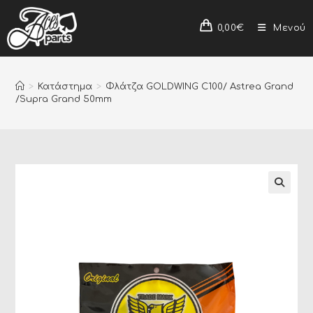
0,00
€
Μενού
>
Κατάστημα
>
Φλάτζα GOLDWING C100/ Astrea Grand
/Supra Grand 50mm