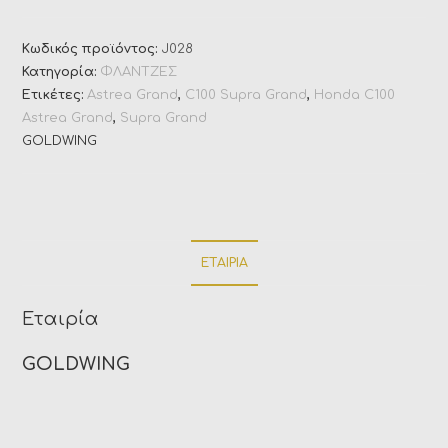
Κωδικός προϊόντος:
J028
Κατηγορία:
ΦΛΑΝΤΖΕΣ
Ετικέτες:
Astrea Grand
,
C100 Supra Grand
,
Honda C100
Astrea Grand
,
Supra Grand
GOLDWING
ΕΤΑΙΡΊΑ
Εταιρία
GOLDWING