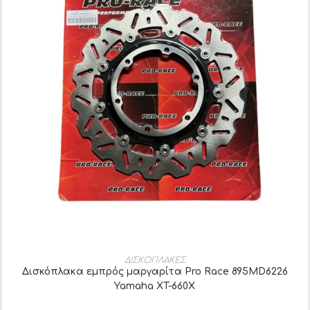
ΠΡΟΣΘΉΚΗ ΣΤΟ ΚΑΛΆΘΙ
ΔΙΣΚΟΠΛΑΚΕΣ
Δισκόπλακα εμπρός μαργαρίτα Pro Race 895MD6226
Yamaha XT-660Χ