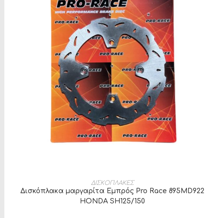
ΠΡΟΣΘΉΚΗ ΣΤΟ ΚΑΛΆΘΙ
ΔΙΣΚΟΠΛΑΚΕΣ
Δισκόπλακα μαργαρίτα Εμπρός Pro Race 895MD922
HONDA SH125/150