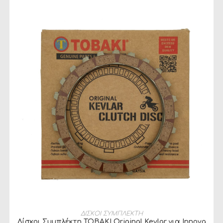
ΠΡΟΣΘΉΚΗ ΣΤΟ ΚΑΛΆΘΙ
ΔΙΣΚΟΙ ΣΥΜΠΛΕΚΤΗ
Δίσκοι Συμπλέκτη TOBAKI Original Kevlar για Innova