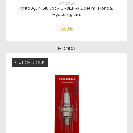
ΠΡΟΣΘΉΚΗ ΣΤΟ ΚΑΛΆΘΙ
ΜΠΟΥΖΙ
Μπουζί NGK 5566 CR8EH-9 Daelim, Honda,
Hyosung, Lml
7,50
€
HONDA
OUT OF STOCK