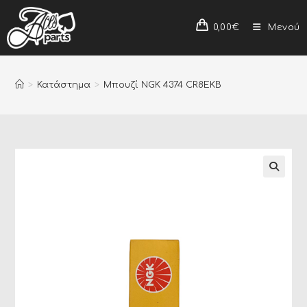
0,00
€
Μενού
>
Κατάστημα
>
Μπουζί NGK 4374 CR8EKB