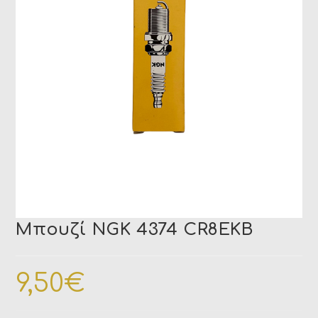
Μπουζί NGK 4374 CR8EKB
9,50
€