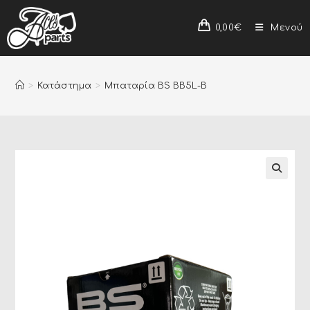
0,00
€
Μενού
>
Κατάστημα
>
Μπαταρία BS BB5L-B