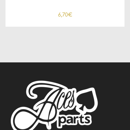
6,70
€