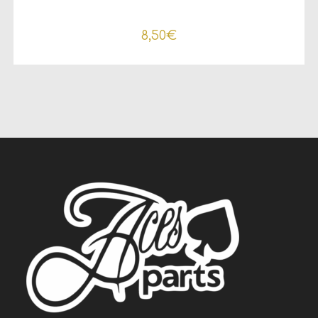
8,50
€