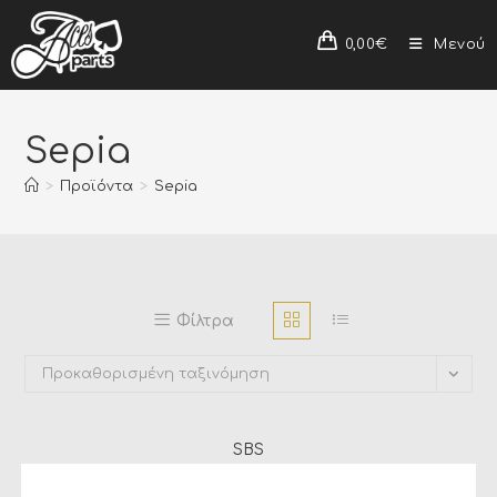
0,00
€
Μενού
Sepia
>
Προϊόντα
>
Sepia
Φίλτρα
Προκαθορισμένη ταξινόμηση
SBS