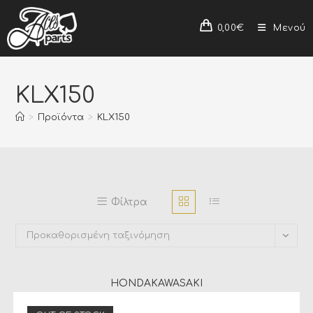
0,00
€
Μενού
KLX150
>
Προϊόντα
>
KLX150
Φίλτρα
Προκαθορισμένη ταξινόμηση
HONDA
KAWASAKI