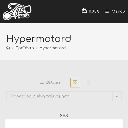
0,00
€
Μενού
Hypermotard
>
Προϊόντα
>
Hypermotard
Φίλτρα
Προκαθορισμένη ταξινόμηση
SBS