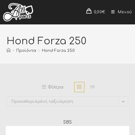
0,00
€
Μενού
Hond Forza 250
>
Προϊόντα
>
Hond Forza 250
Φίλτρα
Προκαθορισμένη ταξινόμηση
SBS