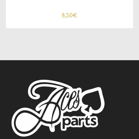
8,50
€