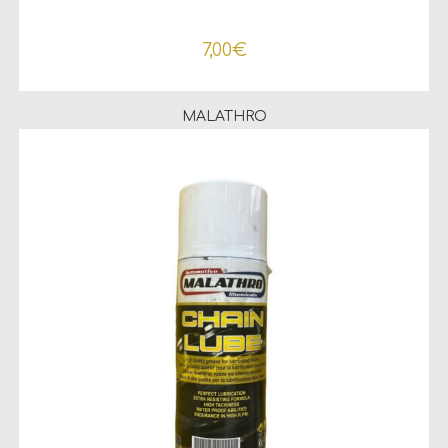
7,00
€
MALATHRO