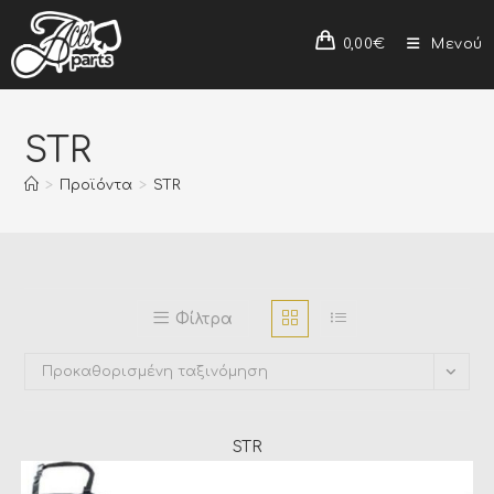
0,00
€
Μενού
STR
>
Προϊόντα
>
STR
Φίλτρα
Προκαθορισμένη ταξινόμηση
STR