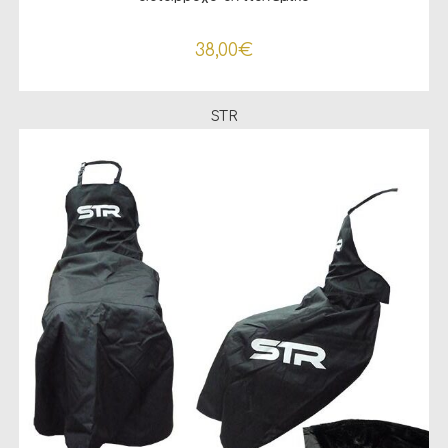
38,00
€
STR