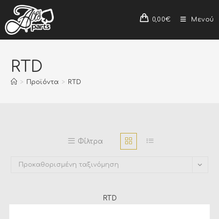
0,00
€
Μενού
RTD
>
Προϊόντα
>
RTD
Φίλτρα
Προκαθορισμένη ταξινόμηση
RTD