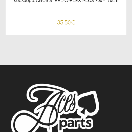
Κουλούρα ABUS STEEL-O-FLEX PLUS 700 – 170cm
35,50
€